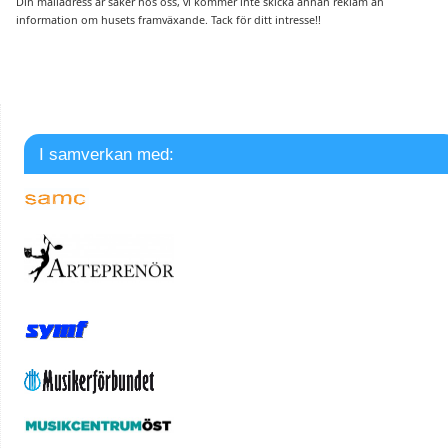
Din mailadress är säker hos oss, vi kommer inte skicka annan reklam än
information om husets framväxande. Tack för ditt intresse!!
I samverkan med: