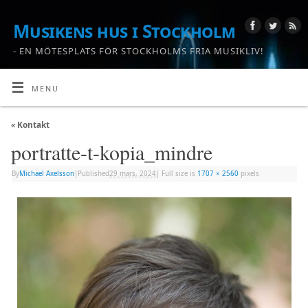
Musikens hus i Stockholm
- EN MÖTESPLATS FÖR STOCKHOLMS FRIA MUSIKLIV!
MENU
«
Kontakt
portratte-t-kopia_mindre
By
Michael Axelsson
|
Published
29 mars, 2024
|
Full size is
1707 × 2560
pixels