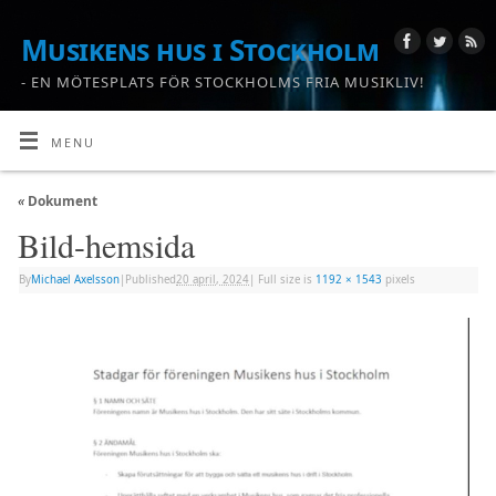
Musikens hus i Stockholm
- EN MÖTESPLATS FÖR STOCKHOLMS FRIA MUSIKLIV!
MENU
«
Dokument
Bild-hemsida
By
Michael Axelsson
|
Published
20 april, 2024
|
Full size is
1192 × 1543
pixels