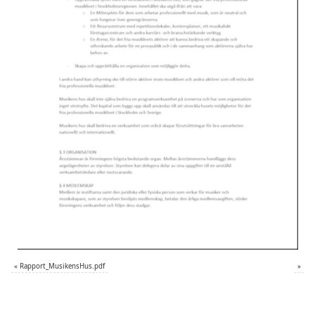
«
Rapport_MusikensHus.pdf
»