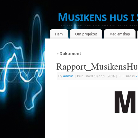
Musikens hus i
- EN MÖTESPLATS FÖR STOCKHOLMS FRIA
Hem
Om projektet
Medlemskap
«
Dokument
Rapport_MusikensHu
By
admin
|
Published
18 april, 2016
|
Full size is
2